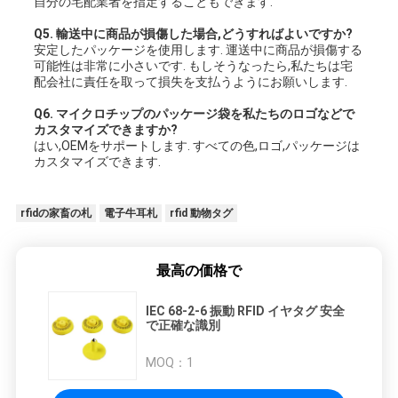
自分の宅配業者を指定することもできます.
Q5. 輸送中に商品が損傷した場合,どうすればよいですか?
安定したパッケージを使用します. 運送中に商品が損傷する
可能性は非常に小さいです. もしそうなったら,私たちは宅
配会社に責任を取って損失を支払うようにお願いします.
Q6. マイクロチップのパッケージ袋を私たちのロゴなどで
カスタマイズできますか?
はい,OEMをサポートします. すべての色,ロゴ,パッケージは
カスタマイズできます.
rfidの家畜の札
電子牛耳札
rfid 動物タグ
最高の価格で
IEC 68-2-6 振動 RFID イヤタグ 安全
で正確な識別
MOQ：
1