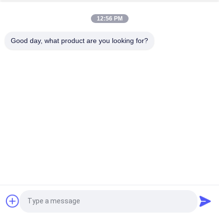
低周波
12:56 PM
ISO11784/85 認証済み家畜識別タグ - 牛・羊の管理を容易に
Good day, what product are you looking for?
RFID耳タグ 牛耳タグ 先進RFID技術で家畜の管理を強化
人気カテゴリ
すべて
ISOのトランスポン
動物IDのマイクロチ
ダーのマイクロチッ
ップ
プ
ペットIDのマイクロ
家畜の耳のタグ
チップ
電子耳札
Rfid の耳札
RFIDのマイクロチッ
RFIDの棒の読者
見積依頼
プの走査器