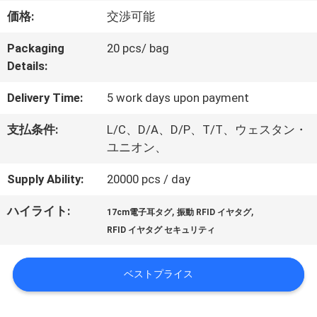
デ
価格:
交渉可能
オ
Packaging
20 pcs/ bag
Details:
私
Delivery Time:
5 work days upon payment
達
支払条件:
L/C、D/A、D/P、T/T、ウェスタン・
ユニオン、
に
Supply Ability:
20000 pcs / day
つ
ハイライト:
,
,
17cm電子耳タグ
振動 RFID イヤタグ
い
RFID イヤタグ セキュリティ
て
ベストプライス
工