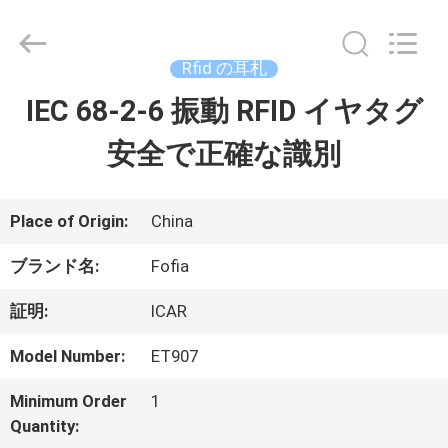
チ
ッ
プ
supplier.
Rfid の耳札
Copyright
©
IEC 68-2-6 振動 RFID イヤタグ
家
2017
-
2026
安全で正確な識別
Wuxi
プ
Fofia
Technology
Co.,
ロ
Place of Origin:
China
Ltd.
All
Rights
ダ
ブランド名:
Fofia
Reserved.
ク
証明:
ICAR
ト
Model Number:
ET907
Minimum Order
1
ビ
Quantity: