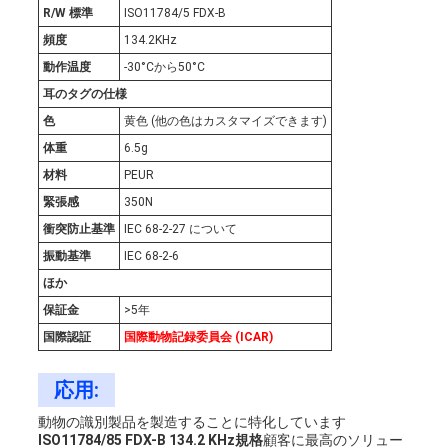
R/W 標準
ISO11784/5 FDX-B
ス
頻度
134.2KHz
動作温度
-30°Cから50°C
耳のタグの仕様
引
色
黄色 (他の色はカスタマイズできます)
用
体重
6.5g
材料
PEUR
を
緊張感
350N
要
衝突防止基準
IEC 68-2-27 について
振動基準
IEC 68-2-6
求
ほか
保証金
>5年
し
国際認証
国際動物記録委員会 (ICAR)
な
応用:
さ
動物の識別製品を製造することに特化しています
ISO11784/85 FDX-B 134.2 KHz規格
顧客に最高のソリュー