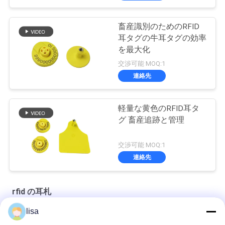
畜産識別のためのRFID
耳タグの牛耳タグの効率
を最大化
交渉可能 MOQ:1
連絡先
軽量な黄色のRFID耳タ
グ 畜産追跡と管理
交渉可能 MOQ:1
連絡先
rfid の耳札
lisa
ICAR 125KHZ/134.2KHZ RFID 動物耳タグ 動物追跡用の電子RFID