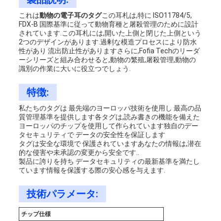
に
これは
動物の電子耳のタグ
この耳札は,特に ISO11784/5,
FDX-B 国際基準に従って動物育種と屠殺管理のために設計
連
されています.この耳札には,開いた上側と閉じた上側という
2つのデザインがあります.過剰な模造プロセスにより防水
絡
性があり 流出防止性がありますさらに,Fofia Techのリーダ
ーシリーズと組み合わせると,動物の繁殖,屠殺管理,動物の
識別の作業に大いに役立つでしょう.
し
特徴:
な
私たちのタグは 最先端のヨーロッパ技術を使用し 最高の品
さ
質管理基準を提供します各タグは,読み書きの機能を備えた
ヨーロッパのチップを使用して作られています独自のデー
い
タセキュリティで データの安全性を保証します
タグは安全な環境で 保護されていますあなたの情報は,潜在
的な侵害や未承認の変更から安全です..
製品に誇りを持ち データセキュリティの最新基準を満たし
ニ
ています情報を保護する際の安心感を与えます.
ュ
技術パラメータ:
ー
チップ仕様