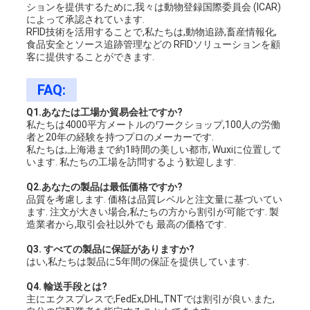
い
ションを提供するために,我々は動物登録国際委員会 (ICAR)
によって承認されています.
RFID技術を活用することで,私たちは,動物追跡,畜産情報化,
食品安全とソース追跡管理などの RFIDソリューションを顧
地
客に提供することができます.
図
FAQ:
Q1.あなたは工場か貿易会社ですか?
私たちは4000平方メートルのワークショップ,100人の労働
PRIVACY
者と20年の経験を持つプロのメーカーです.
私たちは,上海港まで約1時間の美しい都市, Wuxiに位置して
POLICY
います. 私たちの工場を訪問するよう歓迎します.
Q2.あなたの製品は最低価格ですか?
品質を考慮します. 価格は品質レベルと注文量に基づいてい
ます. 注文が大きい場合,私たちの方から割引が可能です. 製
造業者から,取引会社以外でも 最高の価格です.
Q3. すべての製品に保証がありますか?
はい,私たちは製品に5年間の保証を提供しています.
Q4. 輸送手段とは?
主にエクスプレスで,FedEx,DHL,TNTでは割引が良い.また,