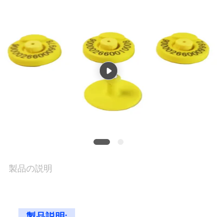
場
旅
行
品
質
管
理
製品の説明
私
達
製品説明: