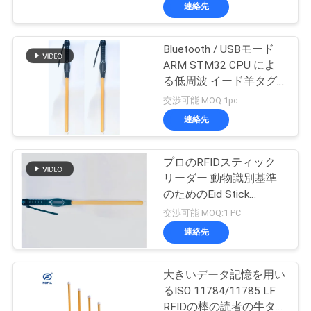
デ
連絡先
オ
Bluetooth / USBモード
ARM STM32 CPU によ
私
る低周波 イード羊タグ
のためのRFIDスティッ
達
交渉可能 MOQ:1pc
クリーダー
連絡先
に
つ
プロのRFIDスティック
リーダー 動物識別基準
い
のためのEid Stick
て
Reader
交渉可能 MOQ:1 PC
連絡先
工
大きいデータ記憶を用い
場
るISO 11784/11785 LF
RFIDの棒の読者の牛タ