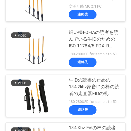
旅
グ読取り穿孔機
交渉可能 MOQ:1 PC
行
連絡先
細い棒FOFIAの読者を読
品
んでいる牛IDのための
質
ISO 11784/5 FDX-B
134khz EIDのタグ読取り
180-280USD for sample to 500pcs MOQ:1PCS
管
穿孔機
連絡先
理
牛IDの読書のための
134.2khz家畜IDの棒の読
私
者の走査器EIDの札
達
180-280USD for sample to 500pcs MOQ:1pcs
連絡先
に
連
134.Khz Eidの棒の読者