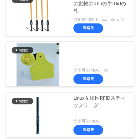
の動物のRfidの牛Rfidの
絡
札
し
180-280USD for sample to 500pcs MOQ:1PCS
連絡先
な
さ
い
交渉可能 MOQ:1 pc
ニ
連絡先
ュ
Linux互換性RFIDスティ
ー
ックリーダー
ス
交渉可能 MOQ:1
連絡先
引