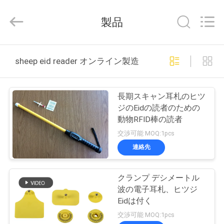
チ
ッ
製品
プ
supplier.
Copyright
©
2017
家
-
sheep eid reader オンライン製造
2026
Wuxi
Fofia
Technology
プ
Co.,
Ltd.
長期スキャン耳札のヒツ
All
ロ
Rights
ジのEidの読者のための
Reserved.
動物RFID棒の読者
ダ
交渉可能 MOQ:1pcs
ク
連絡先
ト
クランプ デシメートル
波の電子耳札、ヒツジ
ビ
Eidは付く
交渉可能 MOQ:1pcs