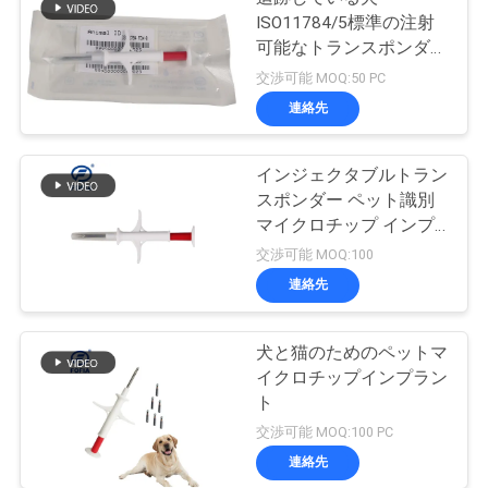
ISO11784/5標準の注射
可能なトランスポンダー
のための2.12 * 12mmペ
交渉可能 MOQ:50 PC
ットIDのマイクロチップ
連絡先
インジェクタブルトラン
スポンダー ペット識別
マイクロチップ インプ
ラント 犬用ICAR証明書
交渉可能 MOQ:100
マイクロチップ 犬用
連絡先
犬と猫のためのペットマ
イクロチップインプラン
ト
交渉可能 MOQ:100 PC
連絡先