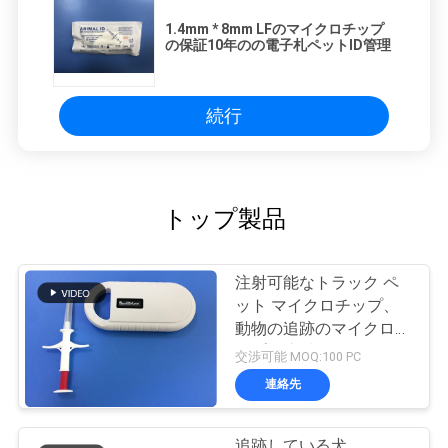
1.4mm * 8mm LFのマイクロチップ
の保証10年のの電子札ペットID管理
続行
トップ製品
注射可能なトラック ペ
ット マイクロチップ、
動物の追跡のマイクロチ
ップの注射可能なトラン
交渉可能 MOQ:100 PC
スポンダー
連絡先
追跡している犬