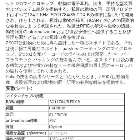
ットIDのマイクロチップ、動物の電子耳札、読者、手持ち型装置
絡
およびシステム統合を提供する。私達の動物の同一証明プロダク
トはすべて134.2 KHz ISO11784/85 FDX-Bの標準に基づいて
開発
し
され、作り出される。私達は動物の録音（ICAR）のための国際的
な委員会によって承認された。私達はRFIDの解決を動物の追跡、
な
動物飼育のinformatizationおよび食品安全性へ提供すること及び
管理を源たどることに私達自身を捧げる。
さ
ZS007は動物のために専ら設計した一種のスポイトである。それ
は使い捨て可能なスポイト、paryleneコーティングのマイクロチ
ップ、6つの1次元バー コードのラベルおよび殺菌したペーパー
い
プラスチック パッキングの袋を含んでいる。
各スポイトは読み書
き機能および特徴の独特なデータ機密保護の最上質のヨーロッパ
の破片を使用して作り出される。
ニ
Fofiaの技術の読者シリーズとつながれたとき、ZS007は動物育
種、虐殺管理および動物の同一証明の有利な解決を提供する。
変数シート:
ュ
マイクロチップの指定
ー
R/Wの標準
ISO11784/5 FDX-B
頻度
134.2KHz
ス
次元
Ø1.4*8mm
anti-collision標準
IP67
保証
10years
場所か起源（glasstag）
ヨーロッパ
引
操作の温度
-10°Cへの65°C