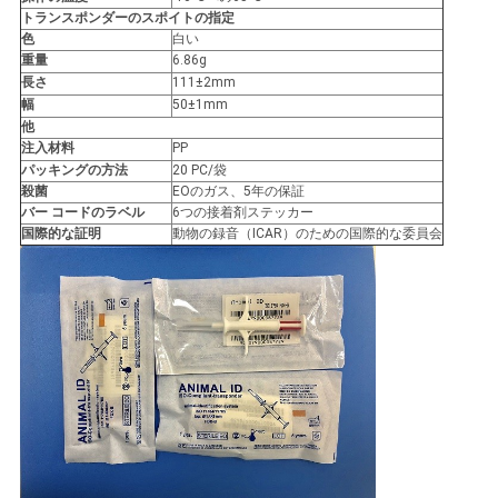
トランスポンダーのスポイトの指定
用
色
白い
重量
6.86g
を
長さ
111±2mm
幅
50±1mm
要
他
注入材料
PP
求
パッキングの方法
20 PC/袋
殺菌
EOのガス、5年の保証
し
バー コードのラベル
6つの接着剤ステッカー
国際的な証明
動物の録音（ICAR）のための国際的な委員会
な
さ
い
地
図