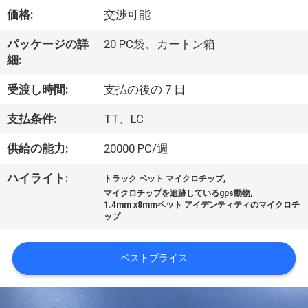
デ
価格:
交渉可能
オ
パッケージの詳
20 PC袋、カートン箱
細:
私
受渡し時間:
支払の後の 7 日
達
支払条件:
TT、LC
に
供給の能力:
20000 PC/週
つ
,
ハイライト:
い
トラック ペット マイクロチップ
,
マイクロチップを追跡しているgps動物
1.4mm x8mmペット アイデンティティのマイクロチ
て
ップ
工
ベストプライス
場