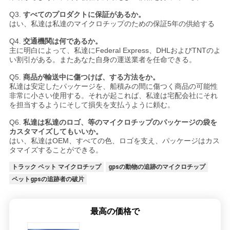
Q3.
すべてのプロダクトに保証があるか。
はい、私達は私達のマイクロチップのための保証5年の供給する
Q4.
交通機関は何であるか。
主に明白によって、私達にFederal Express、DHLおよびTNTのよ
い割引がある。またあなた自身の運送業者を任命できる。
Q5.
商品が輸送中に傷つけば、する方法をか。
私達は安定したパッケージを、船積みの間に傷つく商品の可能性
非常に小さい使用する。それが起これば、私達は宅配会社にそれ
を担当するようにそして損失を支払うように頼む。
Q6.
私達は私達のロゴ、等のマイクロチップのパッケージの袋を
カスタマイズしてもいいか。
はい、私達はOEM、すべての色、ロゴを支え、パッケージはカス
タマイズすることができる。
トラック ペット マイクロチップ
gpsの動物の追跡のマイクロチップ
ペットgpsの追跡者の破片
最高の価格で