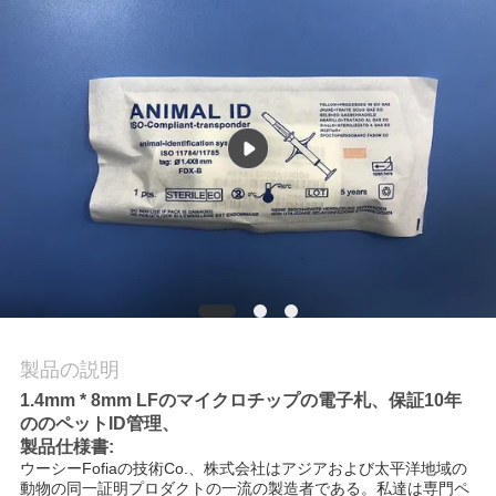
旅
行
品
質
管
理
私
製品の説明
達
1.4mm * 8mm LFのマイクロチップの電子札、保証10年
ののペットID管理、
に
製品仕様書:
連
ウーシーFofiaの技術Co.、株式会社はアジアおよび太平洋地域の
動物の同一証明プロダクトの一流の製造者である。私達は専門ペ