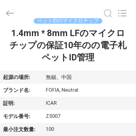
チ
ッ
プ
supplier.
ペットIDのマイクロチップ
Copyright
©
2017
1.4mm * 8mm LFのマイクロ
家
-
2026
Wuxi
チップの保証10年のの電子札
Fofia
Technology
プ
Co.,
ペットID管理
Ltd.
All
ロ
Rights
Reserved.
ダ
起源の場所:
無錫、中国
ク
FOFIA, Neutral
ブランド名:
ト
ICAR
証明:
ZS007
モデル番号:
ビ
100
最小注文数量: