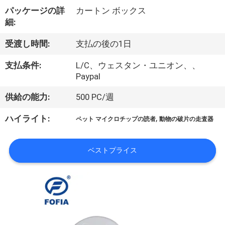
デ
パッケージの詳
カートン ボックス
オ
細:
受渡し時間:
支払の後の1日
私
支払条件:
L/C、ウェスタン・ユニオン、、
達
Paypal
に
供給の能力:
500 PC/週
つ
,
ハイライト:
ペット マイクロチップの読者
動物の破片の走査器
い
ベストプライス
て
工
場