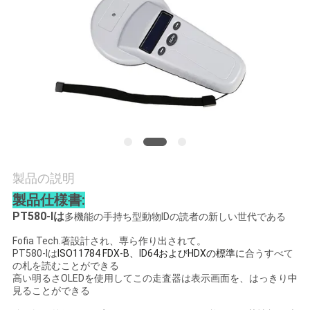
旅
行
品
質
管
理
製品の説明
製品仕様書:
私
PT580-Iは
多機能の手持ち型動物IDの読者の新しい世代である
達
Fofia Tech.著設計され、専ら作り出されて。
PT580-Iは
ISO11784 FDX-B、ID64およびHDXの標準に
合うすべて
に
の札を読むことができる
高い明るさOLEDを使用してこの走査器は表示画面を、はっきり中
見ることができる
連