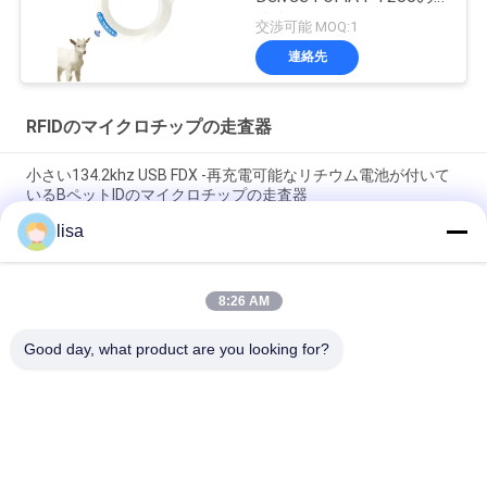
読者ID64
交渉可能 MOQ:1
連絡先
RFIDのマイクロチップの走査器
小さい134.2khz USB FDX -再充電可能なリチウム電池が付いて
いるBペットIDのマイクロチップの走査器
lisa
134.2家畜/ペット同一証明のためのKhz RFIDのマイクロチップ
の動物の走査器
8:26 AM
小型ICARはペットRfidの読者の動物のマイクロチップ読む
134.2khz LFを証明しました
Good day, what product are you looking for?
人気カテゴリ
すべて
ISOのトランスポン
動物IDのマイクロチ
ダーのマイクロチッ
ップ