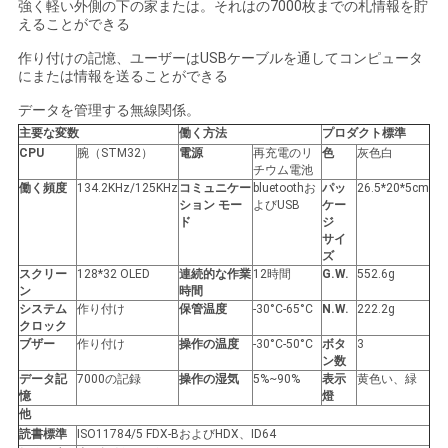
強く軽い外側の下の家または。それはの7000枚までの札情報を貯
絡
えることができる
し
作り付けの記憶、ユーザーはUSBケーブルを通してコンピュータ
にまたは情報を送ることができる
な
データを管理する無線関係。
主要な変数
働く方法
プロダクト標準
さ
CPU
腕（STM32）
電源
再充電のリ
色
灰色白
チウム電池
い
働く頻度
134.2KHz/125KHz
コミュニケー
bluetoothお
パッ
26.5*20*5cm
ション モー
よびUSB
ケー
ド
ジ
サイ
ニ
ズ
スクリー
128*32 OLED
連続的な作業
12時間
G.W.
552.6g
ュ
ン
時間
システム
作り付け
保管温度
-30°C-65°C
N.W.
222.2g
ー
クロック
ブザー
作り付け
操作の温度
-30°C-50°C
ボタ
3
ン数
ス
データ記
7000の記録
操作の湿気
5%~90%
表示
黄色い、緑
憶
燈
他
引
読書標準
ISO11784/5 FDX-BおよびHDX、ID64