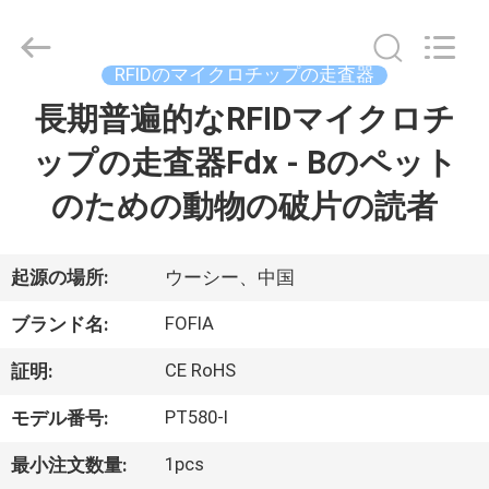
チ
ッ
プ
supplier.
RFIDのマイクロチップの走査器
Copyright
©
2017
長期普遍的なRFIDマイクロチ
家
-
2026
Wuxi
ップの走査器Fdx - Bのペット
Fofia
Technology
プ
Co.,
のための動物の破片の読者
Ltd.
All
ロ
Rights
Reserved.
ダ
起源の場所:
ウーシー、中国
ク
FOFIA
ブランド名:
ト
CE RoHS
証明:
PT580-I
モデル番号:
ビ
1pcs
最小注文数量: