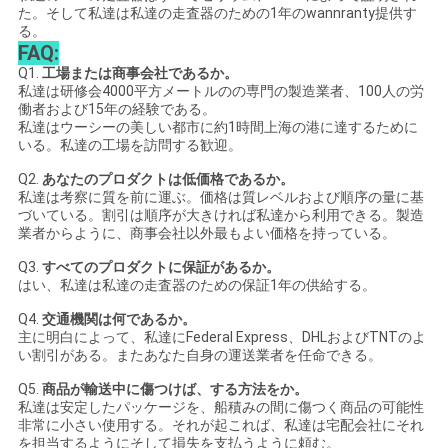
た。そして私達は私達の走査器のための1年のwannranty提供す
る。
FAQ:
Q1.
工場または商事会社であるか。
私達は研修会4000平方メートルのの専門の製造業者、100人の労
働者および15年の経験である。
私達はウーシーの美しい都市に約1時間上海の港に達するために
いる。私達の工場を訪問する歓迎。
Q2.
あなたのプロダクトは低価格であるか。
私達は考察に質を前に運ぶ。価格は質レベルおよび順序の量に基
づいている。割引は順序が大きければ私達から利用できる。製造
業者からように、商事会社以外最もよい価格を持っている。
Q3.
すべてのプロダクトに保証があるか。
はい、私達は私達の走査器のための保証1年の供給する。
Q4.
交通機関は何であるか。
主に明白によって、私達にFederal Express、DHLおよびTNTのよ
い割引がある。またあなた自身の運送業者を任命できる。
Q5.
商品が輸送中に傷つけば、する方法をか。
私達は安定したパッケージを、船積みの間に傷つく商品の可能性
非常に小さい使用する。それが起これば、私達は宅配会社にそれ
を担当するようにそして損失を支払うように頼む。