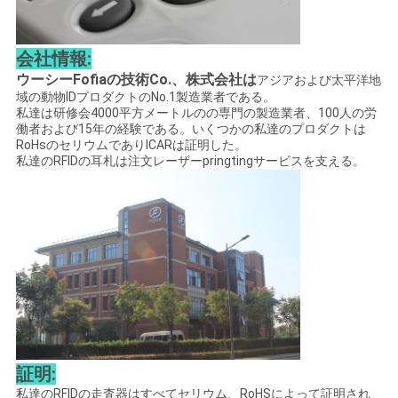
会社情報:
ウーシーFofiaの技術Co.、株式会社は
アジアおよび太平洋地
域の動物IDプロダクトのNo.1製造業者である。
私達は研修会4000平方メートルのの専門の製造業者、100人の労
働者および15年の経験である。いくつかの私達のプロダクトは
RoHsのセリウムでありICARは証明した。
私達のRFIDの耳札は注文レーザーpringtingサービスを支える。
証明:
私達のRFIDの走査器はすべてセリウム、RoHSによって証明され