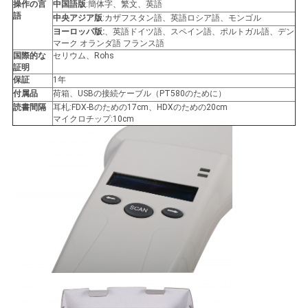
操作の言
中国語版
:簡体字、繁文、英語
語
用
中央アジア版
:カザフスタン語、英語ロシア語、モンゴル
ヨーロッパ版:
、英語ドイツ語、スペイン語、ポルトガル語、デン
マーク オランダ語 フランス語
を
国際的な
セリウム、Rohs
証明
要
保証
1年
付属品
荷箱、USBの接続ケーブル（PT580のために）
求
読書間隔
耳札:FDX-Bのための17cm、HDXのための20cm
マイクロチップ:10cm
し
な
さ
い
地
図