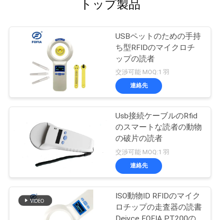
トップ製品
USBペットのための手持
ち型RFIDのマイクロチ
ップの読者
交渉可能 MOQ:1 羽
連絡先
Usb接続ケーブルのRfid
のスマートな読者の動物
の破片の読者
交渉可能 MOQ:1 羽
連絡先
ISO動物ID RFIDのマイク
ロチップの走査器の読書
Deivce FOFIA PT200の