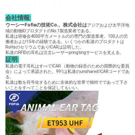
PRIVACY
会社情報:
POLICY
ウーシーFofiaの技術Co.、株式会社は
アジアおよび太平洋地
域の動物IDプロダクトのNo.1製造業者である。
私達は研修会4000平方メートルのの専門の製造業者、100人の労
働者および15年の経験である。いくつかの私達のプロダクトは
RoHsのセリウムでありICARは証明した。
私達のRFIDの耳札は注文レーザーpringtingサービスを支える。
証明:
私達の電子耳札はすべてICAR （動物の録音のための国際的な委員
会）によって承認された。991は私達のunshared ICARコードであ
る。
私達は数を符号化するために全体的な世界で独特でであって下さ
いことをすべてことを保証してもいい。