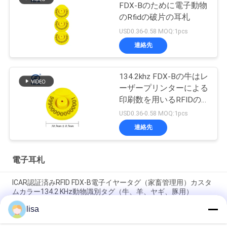
FDX-Bのために電子動物
のRfidの破片の耳札
USD0.36-0.58 MOQ:1pcs
連絡先
134.2khz FDX-Bの牛はレ
ーザープリンターによる
印刷数を用いるRFIDの
破片TPUの耳札と付く
USD0.36-0.58 MOQ:1pcs
連絡先
電子耳札
ICAR認証済みRFID FDX-B電子イヤータグ（家畜管理用）カスタ
ムカラー134.2 KHz動物識別タグ（牛、羊、ヤギ、豚用）
lisa
畜産用防水電子耳タグと動物管理用長期用