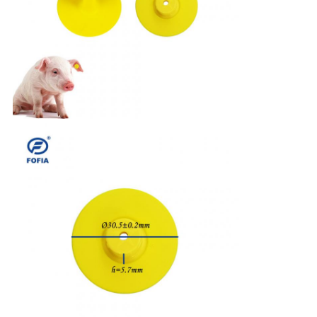
用
を
要
求
し
な
さ
い
地
図