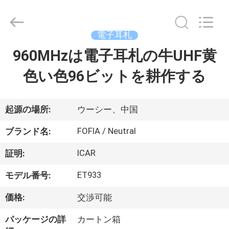
チ
ッ
プ
supplier.
電子耳札
Copyright
©
2017
960MHzは電子耳札の牛UHF黄
家
-
2026
Wuxi
色い色96ビットを耕作する
Fofia
Technology
プ
Co.,
Ltd.
All
ロ
Rights
起源の場所:
ウーシー、中国
Reserved.
ダ
FOFIA / Neutral
ブランド名:
ク
ICAR
証明:
ト
ET933
モデル番号:
価格:
交渉可能
ビ
パッケージの詳
カートン箱