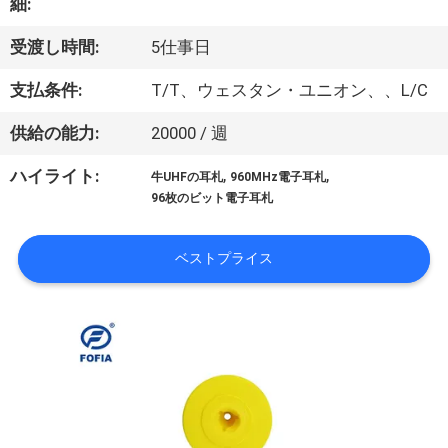
デ
細:
オ
受渡し時間:
5仕事日
支払条件:
T/T、ウェスタン・ユニオン、、L/C
私
供給の能力:
20000 / 週
達
,
,
ハイライト:
牛UHFの耳札
960MHz電子耳札
に
96枚のビット電子耳札
つ
ベストプライス
い
て
工
場