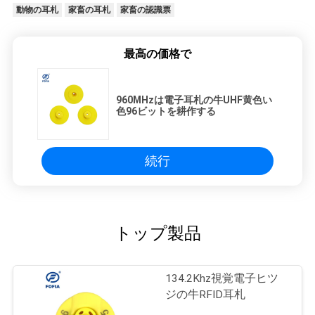
動物の耳札
家畜の耳札
家畜の認識票
最高の価格で
960MHzは電子耳札の牛UHF黄色い
色96ビットを耕作する
続行
トップ製品
134.2Khz視覚電子ヒツ
ジの牛RFID耳札