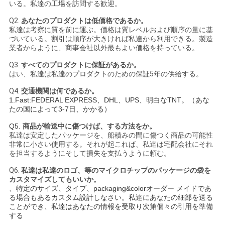
いる。私達の工場を訪問する歓迎。
Q2.
あなたのプロダクトは低価格であるか。
私達は考察に質を前に運ぶ。価格は質レベルおよび順序の量に基
づいている。割引は順序が大きければ私達から利用できる。製造
業者からように、商事会社以外最もよい価格を持っている。
Q3.
すべてのプロダクトに保証があるか。
はい、私達は私達のプロダクトのための保証5年の供給する。
Q4.
交通機関は何であるか。
1.Fast:FEDERAL EXPRESS、DHL、UPS、明白なTNT。（あな
たの国によって3-7日、かかる）
Q5.
商品が輸送中に傷つけば、する方法をか。
私達は安定したパッケージを、船積みの間に傷つく商品の可能性
非常に小さい使用する。それが起これば、私達は宅配会社にそれ
を担当するようにそして損失を支払うように頼む。
Q6.
私達は私達のロゴ、等のマイクロチップのパッケージの袋を
カスタマイズしてもいいか。
、特定のサイズ、タイプ、packaging&colorオーダー メイドであ
る場合もあるカスタム設計しなさい。私達にあなたの細部を送る
ことができ、私達はあなたの情報を受取り次第個々の引用を準備
する