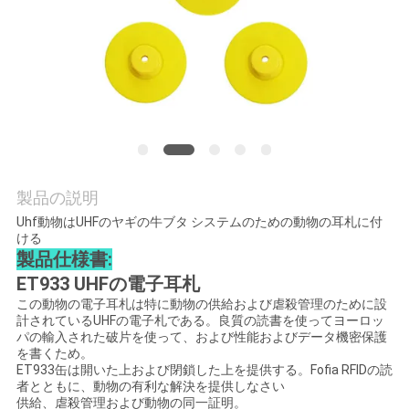
旅
行
品
質
管
製品の説明
理
Uhf動物はUHFのヤギの牛ブタ システムのための動物の耳札に付
ける
製品仕様書:
私
ET933 UHFの電子耳札
この動物の電子耳札は特に動物の供給および虐殺管理のために設
達
計されているUHFの電子札である。良質の読書を使ってヨーロッ
パの輸入された破片を使って、および性能およびデータ機密保護
に
を書くため。
ET933缶は開いた上および閉鎖した上を提供する。Fofia RFIDの読
連
者とともに、動物の有利な解決を提供しなさい
供給、虐殺管理および動物の同一証明。