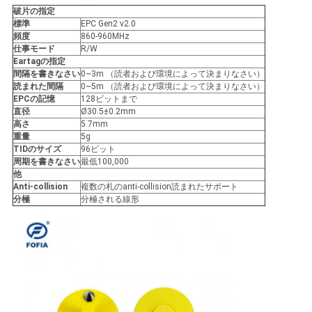
絡
破片の指定
標準
EPC Gen2 v2.0
頻度
860-960MHz
し
仕事モード
R/W
Eartagの指定
な
間隔を書きなさい
0~3m （読者および環境によって決まりなさい）
読まれた間隔
0~5m （読者および環境によって決まりなさい）
さ
EPCの記憶
128ビットまで
直径
Ø30.5±0.2mm
い
高さ
5.7mm
重量
5g
TIDのサイズ
96ビット
周期を書きなさい
最低100,000
ニ
他
Anti-collision
複数の札のanti-collision読まれたサポート
ュ
分極
分極される線形
ー
ス
引