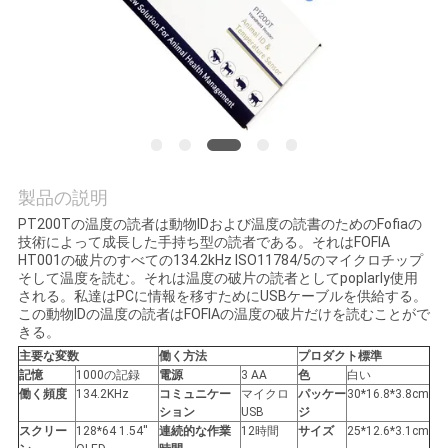
旅
行
品
質
管
製品の説明
PT200Tの温度の読者は動物IDおよび温度の読書のためのFofiaの
理
技術によって成長した手持ち型の読者である。それはFOFIA
HT001の破片のすべての134.2kHz ISO11784/5のマイクロチップ
そして温度を読む。それは温度の破片の読者としてpoplarly使用
される。私達はPCに情報を移すためにUSBケーブルを供給する。
私
この動物IDの温度の読者はFOFIAの温度の破片だけを読むことがで
きる。
達
主要な変数
働く方法
プロダクト標準
記憶
1000の記録
電源
3 AA
色
白い
に
働く頻度
134.2KHz
コミュニケー
マイクロ
パッケー
30*16.8*3.8cm
ション
USB
ジ
連
スクリー
128*64 1.54''
連続的な作業
12時間
サイズ
25*12.6*3.1cm