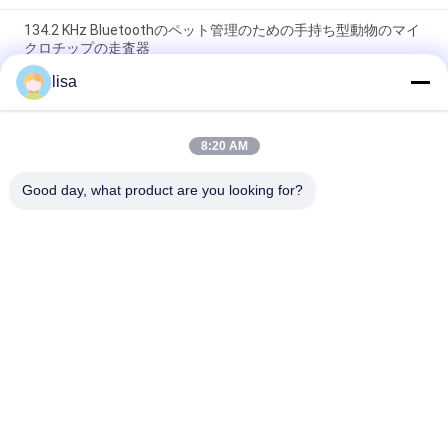
134.2 KHz Bluetoothのペット管理のための手持ち型動物のマイ
クロチップの走査器
lisa
動物ID用のRFIDリーダー 動物チップPT290UHFペットマイクロ
チップスキャナー 動物タグリーダー
8:20 AM
PT290 長距離 RFID イヤータグリーダー 防水 IP66 134.2KHz 動
物 ID タグ用
Good day, what product are you looking for?
人気カテゴリ
すべて
ISOのトランスポン
動物IDのマイクロチ
ダーのマイクロチッ
ップ
プ
ペットIDのマイクロ
家畜の耳のタグ
チップ
電子耳札
Rfid の耳札