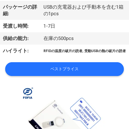
デ
パッケージの詳
USBの充電器および手動本を含む1箱
オ
細:
の1pcs
受渡し時間:
1-7日
私
供給の能力:
在庫の500pcs
達
,
ハイライト:
RFIDの温度の破片の読者
受動USBの熱の破片の読者
に
つ
ベストプライス
い
て
工
場