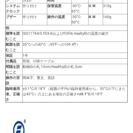
ン
OLED
時間
絡
システム
作り付け
保管温度
-30°C-
G.W.
310g
クロック
65°C
し
ブザー
作り付け
操作の温度
-30°C-
N.W.
160g
50°C
な
他
標準を読
ISO11784/5 FDX-BおよびFOFIA HealtyIDの温度の破片
むこと
さ
範囲を読
35°Cへの43°C （95℉への109.4℉）
むこと
い
保証
1年
付属品
荷箱、USBケーブル
間隔を読
動物IDの札:10cm/HealthyIDの札:5cm
むこと
ニ
操作の言
簡体字、繁文、英語
語
ュ
臨時雇用
±0.1°C/0.18°F （範囲の平均の臨時雇用者から。35°Cの下にまた
者。正確
は43°C）の上にある場合の正確さ
>±0.1°C
/0.18°F
ー
さ
ス
引