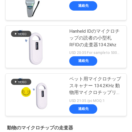
ートUSB
連絡先
Hanheld IDのマイクロチ
ップの読者の小型札
RFIDの走査器134.2khz
USD 20-35 For sample to 500pcs MOQ:1PCS
連絡先
ペット用マイクロチップ
スキャナー 134.2KHz 動
物用マイクロチップリー
ダー PT160 マイクロチ
USD 21-35 /pc MOQ:1
ップ犬用
連絡先
動物のマイクロチップの走査器