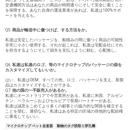
交通機関方法はあなたの商品が時間通りにそして安全に着くこと
を保障する。あなた自身の運送業者があれば、私達は100%サポ
ートを与えるも。
Q5.
商品が輸送中に傷つけば、する方法をか。
私達は安定したパッケージを、船積みの間に傷つく商品の可能性
非常に小さい使用する。それが起これば、私達は宅配会社にそれ
を担当するようにそして損失を支払うように頼む。心配無し。
Q6.
私達は私達のロゴ、等のマイクロチップのパッケージの袋を
カスタマイズしてもいいか。
はい、私達はOEM、すべての色、ロゴ、パッケージを支え、新製
品はカスタマイズすることができる。
Q7.
他の国の一手販売人があるか。
私達にオーストラリアで今営業所がある。私達に米国、アルゼン
チン、ベラルーシおよびセルビアで長期パートナーがある。
私達は誠意をこめてより多くの顧客との協力的な関係を確立する
ことを望む。適切なら、私達はある特定の区域の排他的な配給権
に署名してもいい。
マイクロチップ ペット走査器
動物のタグ読取り穿孔機