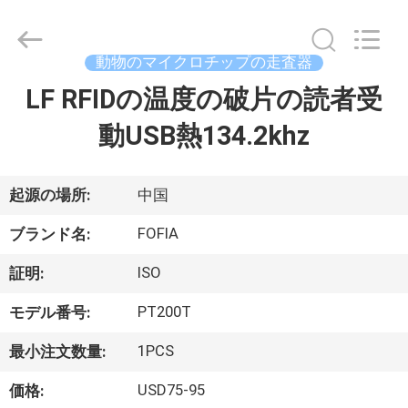
チ
ッ
プ
supplier.
動物のマイクロチップの走査器
Copyright
©
2017
LF RFIDの温度の破片の読者受
家
-
2026
Wuxi
動USB熱134.2khz
Fofia
Technology
プ
Co.,
Ltd.
All
ロ
Rights
起源の場所:
中国
Reserved.
ダ
FOFIA
ブランド名:
ク
ISO
証明:
ト
PT200T
モデル番号:
1PCS
最小注文数量:
ビ
USD75-95
価格: