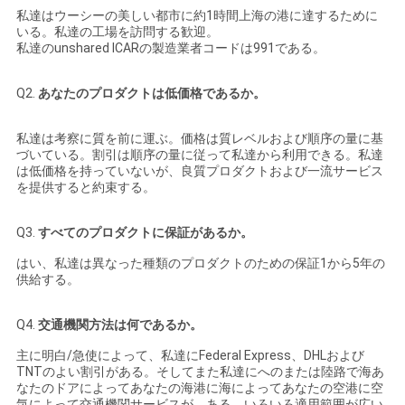
私達はウーシーの美しい都市に約1時間上海の港に達するために
いる。私達の工場を訪問する歓迎。
私達のunshared ICARの製造業者コードは991である。
Q2.
あなたのプロダクトは低価格であるか。
私達は考察に質を前に運ぶ。価格は質レベルおよび順序の量に基
づいている。割引は順序の量に従って私達から利用できる。私達
は低価格を持っていないが、良質プロダクトおよび一流サービス
を提供すると約束する。
Q3.
すべてのプロダクトに保証があるか。
はい、私達は異なった種類のプロダクトのための保証1から5年の
供給する。
Q4.
交通機関方法は何であるか。
主に明白/急使によって、私達にFederal Express、DHLおよび
TNTのよい割引がある。そしてまた私達にへのまたは陸路で海あ
なたのドアによってあなたの海港に海によってあなたの空港に空
気によって交通機関サービスが、ある。いろいろ適用範囲が広い