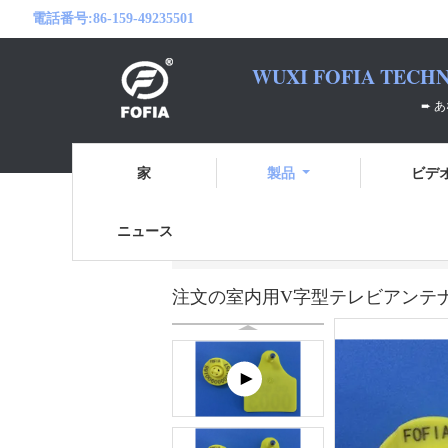
電話番号:
86-159-49235501
WUXI FOFIA TECHN
➨ あなたのRFID
家
製品
ビデ
ニュース
ホーム
製品
電子耳札
注文の室内用
注文の室内用V字型テレビアンテナの