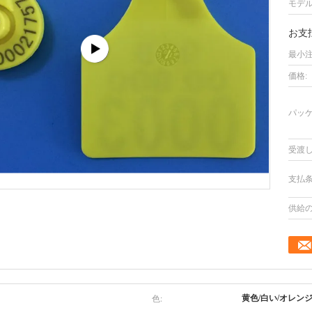
モデル
お支
最小注
価格:
パッケ
受渡し
支払条
供給の
色:
黄色/白い/オレン