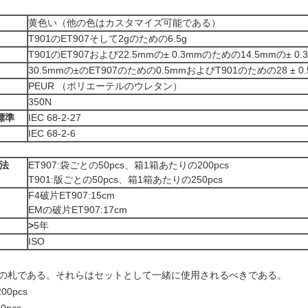
黄色い（他の色はカスタマイズ可能である）
T901のET907そして2gのための6.5g
T901のET907および22.5mmの± 0.3mmのための14.5mmの± 0.
30.5mmの±のET907のための0.5mmおよびT901のための28 ± 0
PEUR （ポリエーテルのウレタン）
350N
n標準
IEC 68-2-27
IEC 68-2-6
法
ET907:袋ごとの50pcs、箱1箱あたりの200pcs
T901:版ごとの50pcs、箱1箱あたりの250pcs
F4破片ET907:15cm
EMの破片ET907:17cm
>
5年
ISO
る男性の札である。それらはセットとして一緒に使用されるべきである。
0pcs