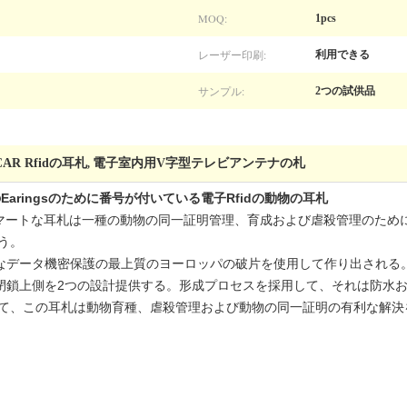
MOQ:
1pcs
レーザー印刷:
利用できる
サンプル:
2つの試供品
CAR Rfidの耳札
電子室内用V字型テレビアンテナの札
,
aringsのために番号が付いている電子Rfidの動物の耳札
めのスマートな耳札は一種の動物の同一証明管理、育成および虐殺管理のた
会う。
なデータ機密保護の最上質のヨーロッパの破片を使用して作り出される
閉鎖上側を2つの設計提供する。形成プロセスを採用して、それは防水
がれて、この耳札は動物育種、虐殺管理および動物の同一証明の有利な解