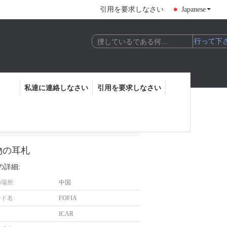
引用を要求しなさい
Japanese
私達に連絡しなさい
引用を要求しなさい
dの動物の耳札
物の耳札
の詳細:
場所:
中国
ド名:
FOFIA
ICAR