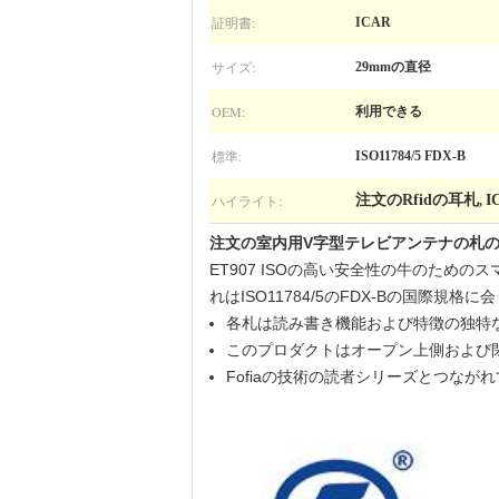
証明書:
ICAR
サイズ:
29mmの直径
OEM:
利用できる
標準:
ISO11784/5 FDX-B
ハイライト:
注文のRfidの耳札
I
,
注文の室内用V字型テレビアンテナの札のE
ET907 ISOの高い安全性の牛のた
れはISO11784/5のFDX-Bの国際規格に
各札は読み書き機能および特徴の独特
このプロダクトはオープン上側および
Fofiaの技術の読者シリーズとつな