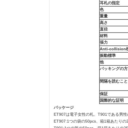
耳札の指定
色
重量
高さ
直径
材料
張力
Anti-collisio
振動標準
他
パッキングの方
間隔を読むこと
保証
国際的な証明
パッケージ
ET907は電子女性の札、T901であ
ET907:1つの袋の50pcs、箱1箱あたりの20