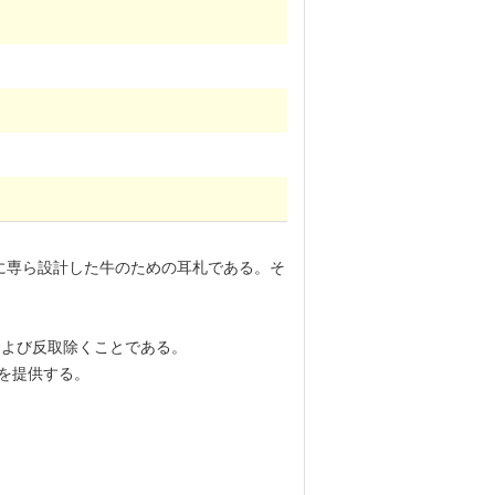
めに専ら設計した牛のための耳札である。そ
。
および反取除くことである。
決を提供する。