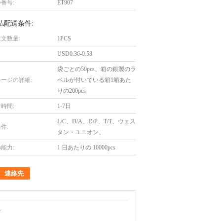
番号:
ET907
払配送条件:
文数量:
1PCS
USD0.36-0.58
袋ごとの50pcs、箱の銀製のラ
ージの詳細:
ベルが付いている箱1箱あた
りの200pcs
時間:
1-7日
L/C、D/A、D/P、T/T、ウェス
件:
タン・ユニオン、
能力:
1 日あたりの 10000pcs
連絡先
ジ