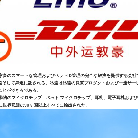
社は家畜のスマートな管理およびペットID管理の完全な解決を提供する会社
発そして昇進に託される。私達は私達の良質プロダクトおよび一流サー
ことができるである。
、動物のマイクロチップ、ペット マイクロチップ、耳札、電子耳札および
に世界私達の90ヶ国以上すべてに輸出された。