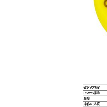
破片の指定
R/Wの標準
頻度
操作の温度