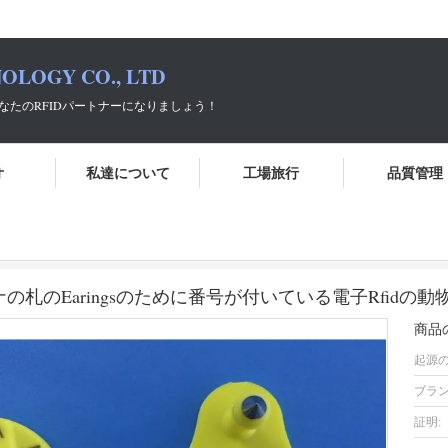
OLOGY CO., LTD
パートナーになりましょう！
オ
私達について
工場旅行
品質管理
V字型テレビアンテナの札のEaringsのために番号が付いている電子Rfi
札のEaringsのために番号が付いている電子Rfidの動
商品
起源の
ブラン
証明: