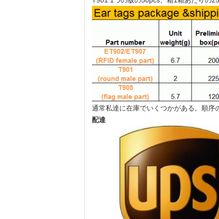
T901:1つの版の50pcs、箱1箱あたりの25
通常私達に在庫でいくつかがある。順序のた
配達