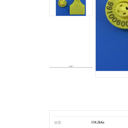
頻度:
134.2khz