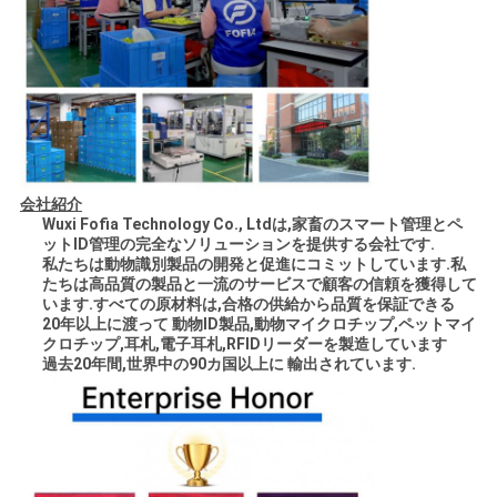
会社紹介
Wuxi Fofia Technology Co., Ltdは,家畜のスマート管理とペ
ットID管理の完全なソリューションを提供する会社です.
私たちは動物識別製品の開発と促進にコミットしています.私
たちは高品質の製品と一流のサービスで顧客の信頼を獲得して
います.すべての原材料は,合格の供給から品質を保証できる
20年以上に渡って 動物ID製品,動物マイクロチップ,ペットマイ
クロチップ,耳札,電子耳札,RFIDリーダーを製造しています
過去20年間,世界中の90カ国以上に 輸出されています.