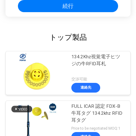
続行
トップ製品
134.2Khz視覚電子ヒツ
ジの牛RFID耳札
交渉可能
連絡先
FULL ICAR 認定 FDX-B
牛耳タグ 134.2khz RFID
耳タグ
Price to be negotiated MOQ:1