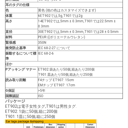
絡
耳のタグの仕様
色
黄色 (他の色はカスタマイズできます)
し
体重
6ET902では,5g,T901では2g
高さ
14ET902では,5mm ± 0.3mm,T901では22.5mm ±
0.3mm
な
直径
30ET902では,5mm ± 0.3mm,T901では28 ± 0.5mm
材料
PEUR ((ポリエーテルウレタン)
さ
緊張感
350N
衝突防止基準
IEC 68-2-27 について
い
振動する
について
標
IEC 68-2-6
準
ほか
P
アッキング マナー
ET902:袋あたり50個,箱あたり200個
ニ
T901:皿あたり50個,箱あたり250個
読み取り距離
F4チップ ET907: 15cm
ュ
EMチップ ET907: 17cm
G
保証
>5年
ー
国際認証
ISO
パッケージ
ス
ET902は電子女性タグ,T901は男性タグ.
ET902: 1袋に50個,箱に200個
T901: 1皿に50個,箱に250個
引