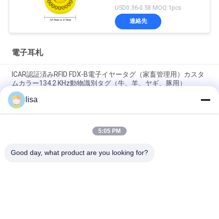
破片TPUの耳札と付く
USD0.36-0.58 MOQ:1pcs
連絡先
電子耳札
ICAR認証済みRFID FDX-B電子イヤータグ（家畜管理用）カスタ
ムカラー134.2 KHz動物識別タグ（牛、羊、ヤギ、豚用）
lisa
畜産用防水電子耳タグと動物管理用長期用
FULL ICAR認定ET902 カスタム TPU RFID 家畜耳タグ レーザー彫
5:05 PM
り番号付き 耐久性のある動物識別タグ 牛,豚,羊,ヤギを追跡する
ために
Good day, what product are you looking for?
人気カテゴリ
すべて
ISOのトランスポン
動物IDのマイクロチ
ダーのマイクロチッ
ップ