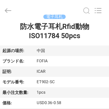
チ
ッ
プ
supplier.
電子耳札
Copyright
©
2017
防水電子耳札Rfid動物
家
-
2026
Wuxi
ISO11784 50pcs
Fofia
Technology
プ
Co.,
Ltd.
All
起源の場所:
中国
ロ
Rights
Reserved.
FOFIA
ダ
ブランド名:
ク
ICAR
証明:
ト
ET902-SC
モデル番号:
1pcs
最小注文数量:
ビ
USD0.36-0.58
価格: