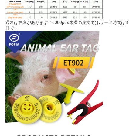
用
を
通常は在庫があります. 10000pcs未満の注文では,リード時間は3
日です.
要
求
し
な
さ
い
地
図