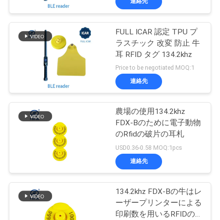
連絡先
FULL ICAR 認定 TPU プ
ラスチック 改変 防止 牛
耳 RFID タグ 134.2khz
Price to be negotiated MOQ:1
連絡先
農場の使用134.2khz
FDX-Bのために電子動物
のRfidの破片の耳札
USD0.36-0.58 MOQ:1pcs
連絡先
134.2khz FDX-Bの牛はレ
ーザープリンターによる
印刷数を用いるRFIDの