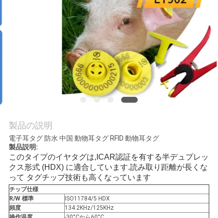
旅
行
品
質
管
理
製品の説明
電子耳タグ 防水 中国 動物耳タグ RFID 動物耳タグ
製品説明:
私
このタイプのイヤタグは,ICAR認証を有する半デュプレッ
達
クス形式 (HDX) に適合しています.
読み取り距離が長くな
って タグチップ技術も高くなっています
に
チップ仕様
R/W 標準
ISO11784/5 HDX
連
頻度
134.2KHz/125KHz
操作温度
-30°Cから60°C