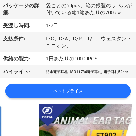
デ
パッケージの詳
袋ごとの50pcs、箱の銀製のラベルが
オ
細:
付いている箱1箱あたりの200pcs
受渡し時間:
1-7日
私
支払条件:
L/C、D/A、D/P、T/T、ウェスタン・
達
ユニオン、
に
供給の能力:
1日あたりの10000PCS
つ
,
,
ハイライト:
防水電子耳札
ISO11784電子耳札
電子耳札50pcs
い
ベストプライス
て
工
場