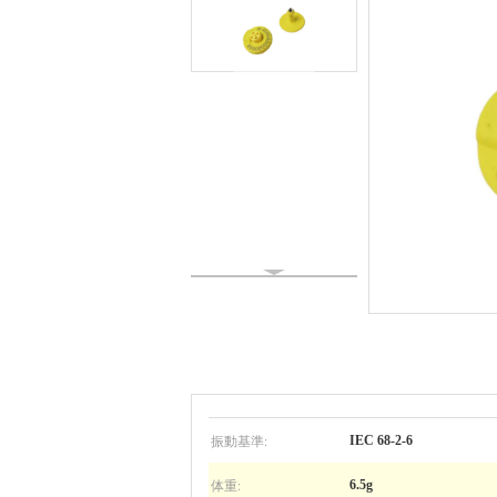
振動基準:
IEC 68-2-6
体重:
6.5g