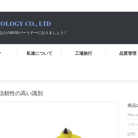
OLOGY CO., LTD
パートナーになりましょう！
オ
私達について
工場旅行
品質管理
350N 牛耳タグ 軽量で信頼性の高い識別
量で信頼性の高い識別
商品
Place o
ブラン
証明: