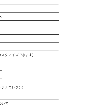
X
カスタマイズできます)
mm
mm
エーテルウレタン)
 について