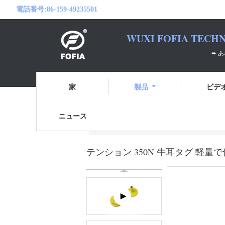
電話番号:
86-159-49235501
WUXI FOFIA TECHN
➨ あなたのRFID
家
製品
ビデ
ニュース
ホーム
製品
電子耳札
テンション 
テンション 350N 牛耳タグ 軽