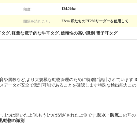
頻度:
134.2khz
間隔を読むこと:
22cm 私たちのPT280リーダーを使用して
耳タグ
軽量な電子的な牛耳タグ
信頼性の高い識別 電子耳タグ
,
,
育や屠殺など,より大規模な動物管理のために特別に設計されています.
ス
データが安全で識別可能であることを確認します
特殊な検出能力
この
. 1つは開いた上側,もう1つは閉ざされた上側です.
防水・防流
この耳のタ
理,動物の識別
.