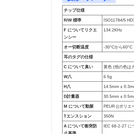
チップ仕様
R/W 標準
ISO11784/5 HD
F について
リクエ
134.2KHz
ンシー
オー
切断温度
-30°Cから60°C
耳のタグの仕様
C について
臭い
黄色 (他の色は
W
八
6.5g
H
八
14.5mm ± 0.3
D
計量器
30.5mm ± 0.5
M について
動脈
PEUR ((ポリ
T
エンスション
350N
A について
衝突防
IEC 68-2-27
止基準