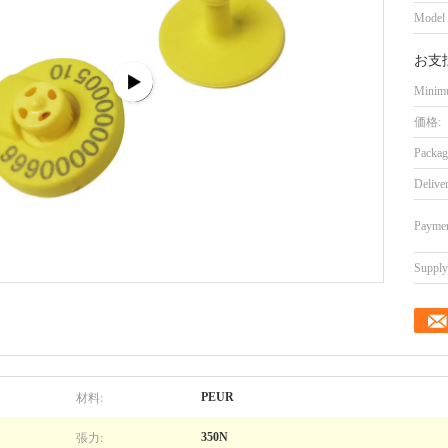
Model
お支
Minimu
価格:
Packag
Delive
Paymen
Supply 
材料:
PEUR
張力:
350N