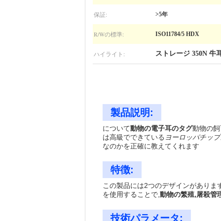
保証:
>5年
R/Wの標準:
ISO11784/5 HDX
ハイライト:
ストレージ 350N 牛
製品説明:
について
動物の電子耳のタグ
動物の飼
は高級でできている
ヨーロッパチップ
なのかを正確に教えてくれます
特徴:
この製品には2つのデザインがあります
を使用することで,
動物の繁殖,屠殺管
技術パラメータ: