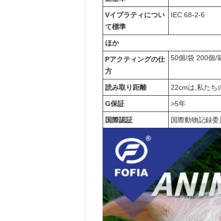
V
イブラティ
につい
IEC 68-2-6
て
標準
ほか
50個/袋 200個/
P
アクティングの仕
方
読み取り距離
22cmは,私た
G
保証
>5年
国際認証
国際動物記録委員会