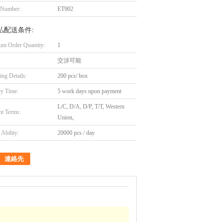
 Number:
ET902
払配送条件:
m Order Quantity:
1
交渉可能
ing Details:
200 pcs/ box
ry Time:
5 work days upon payment
L/C, D/A, D/P, T/T, Western
t Terms:
Union,
Ability:
20000 pcs / day
連絡先