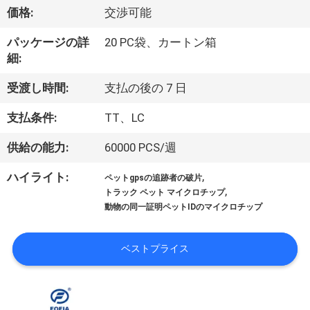
デ
価格:
交渉可能
オ
パッケージの詳
20 PC袋、カートン箱
細:
私
受渡し時間:
支払の後の 7 日
達
支払条件:
TT、LC
に
供給の能力:
60000 PCS/週
つ
,
ハイライト:
ペットgpsの追跡者の破片
い
,
トラック ペット マイクロチップ
動物の同一証明ペットIDのマイクロチップ
て
ベストプライス
工
場