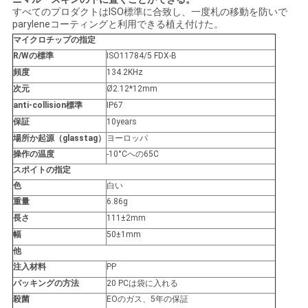
絡
すべてのプロダクトはISO標準に合致し、一度札の移動を防いで
paryleneコーティングと利用できる植え付けた。
し
マイクロチップの指定
R/Wの標準
ISO11784/5 FDX-B
な
頻度
134.2KHz
次元
Ø2.12*12mm
さ
anti-collision標準
IP67
い
保証
10years
場所か起源（glasstag）
ヨーロッパ
操作の温度
-10°Cへの65C
ニ
スポイトの指定
色
白い
ュ
重量
6.86g
長さ
111±2mm
ー
幅
50±1mm
ス
他
注入材料
PP
パッキングの方法
20 PCは袋に入れる
引
殺菌
EOのガス、5年の保証