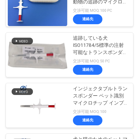
動物の追跡のマイクロチ
ップの注射可能なトラン
交渉可能 MOQ:100 PC
スポンダー
連絡先
追跡している犬
ISO11784/5標準の注射
可能なトランスポンダー
のための2.12 * 12mmペ
交渉可能 MOQ:50 PC
ットIDのマイクロチップ
連絡先
インジェクタブルトラン
スポンダー ペット識別
マイクロチップ インプ
ラント 犬用ICAR証明書
交渉可能 MOQ:100
マイクロチップ 犬用
連絡先