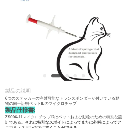
旅
行
品
質
管
理
私
製品の説明
達
6つのステッカーの注射可能なトランスポンダーが付いている動
物の同一証明ペットIDのマイクロチップ
製品仕様書:
に
ZS006-11
マイクロチップIDはペットおよび動物のための特別な設
連
計である。
それは特別なスポイトによってまたは外科によってア
ニマル・スキンの下に置くことができる。