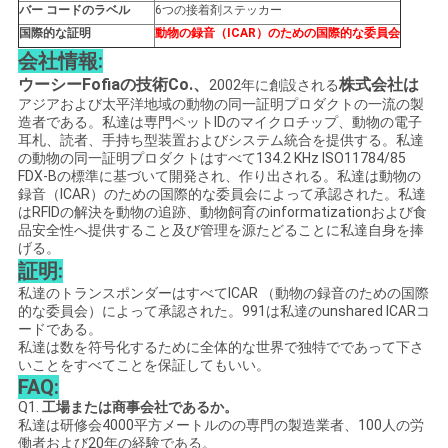
バー コードのラベル
6つの接着剤ステッカー
用
国際的な証明
動物の録音（ICAR）のための国際的な委員会
会社情報:
を
ウーシーFofiaの技術Co.、
株式会社は
2002年に創設される
アジアおよび太平洋地域の動物の同一証明プロダクトの一流の製
要
造者である。私達は専門ペットIDのマイクロチップ、動物の電子
耳札、読者、手持ち型装置およびシステム統合を提供する。私達
求
の動物の同一証明プロダクトはすべて134.2 KHz ISO11784/85
FDX-Bの標準に基づいて開発され、作り出される。私達は動物の
し
録音（ICAR）のための国際的な委員会によって承認された。私達
はRFIDの解決を動物の追跡、動物飼育のinformatizationおよび食
な
品安全性へ提供すること及び管理を源たどることに私達自身を捧
げる。
さ
証明:
私達のトランスポンダーはすべてICAR （動物の録音のための国際
い
的な委員会）によって承認された。991は私達のunshared ICARコ
ードである。
私達は数を符号化するために全体的な世界で独特でであって下さ
いことをすべてことを保証してもいい。
地
FAQ:
Q1.
工場または商事会社であるか。
図
私達は研修会4000平方メートルのの専門の製造業者、100人の労
働者および20年の経験である。