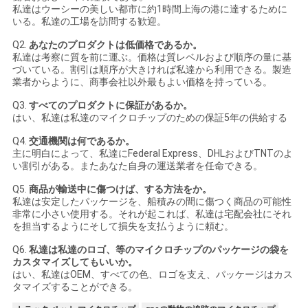
私達はウーシーの美しい都市に約1時間上海の港に達するために
いる。私達の工場を訪問する歓迎。
PRIVACY
Q2.
あなたのプロダクトは低価格であるか。
POLICY
私達は考察に質を前に運ぶ。価格は質レベルおよび順序の量に基
づいている。割引は順序が大きければ私達から利用できる。製造
業者からように、商事会社以外最もよい価格を持っている。
Q3.
すべてのプロダクトに保証があるか。
はい、私達は私達のマイクロチップのための保証5年の供給する
Q4.
交通機関は何であるか。
主に明白によって、私達にFederal Express、DHLおよびTNTのよ
い割引がある。またあなた自身の運送業者を任命できる。
Q5.
商品が輸送中に傷つけば、する方法をか。
私達は安定したパッケージを、船積みの間に傷つく商品の可能性
非常に小さい使用する。それが起これば、私達は宅配会社にそれ
を担当するようにそして損失を支払うように頼む。
Q6.
私達は私達のロゴ、等のマイクロチップのパッケージの袋を
カスタマイズしてもいいか。
はい、私達はOEM、すべての色、ロゴを支え、パッケージはカス
タマイズすることができる。