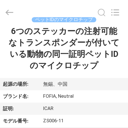
チ
ッ
プ
supplier.
ペットIDのマイクロチップ
Copyright
©
2017
6つのステッカーの注射可能
家
-
2026
Wuxi
なトランスポンダーが付いて
Fofia
Technology
プ
Co.,
いる動物の同一証明ペットID
Ltd.
All
ロ
Rights
のマイクロチップ
Reserved.
ダ
ク
起源の場所:
無錫、中国
ト
FOFIA, Neutral
ブランド名:
ICAR
証明:
ビ
ZS006-11
モデル番号: