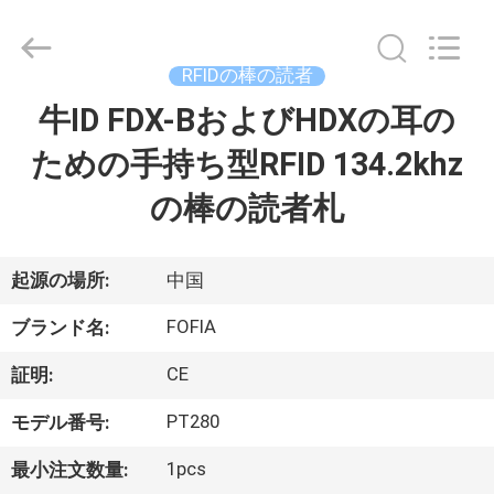
チ
ッ
プ
supplier.
RFIDの棒の読者
Copyright
©
2017
牛ID FDX-BおよびHDXの耳の
家
-
2026
Wuxi
ための手持ち型RFID 134.2khz
Fofia
Technology
プ
Co.,
の棒の読者札
Ltd.
All
ロ
Rights
Reserved.
ダ
起源の場所:
中国
ク
FOFIA
ブランド名:
ト
CE
証明:
PT280
モデル番号:
ビ
1pcs
最小注文数量: