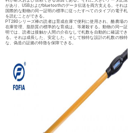
料が耐久および信頼できる原因である。それに大きいデータ記憶
絡
があり、USBおよびbluetoothのデータ伝送を両方支える。それは
国際的な動物の同一証明の標準に従ったすべてのタイプの電子札
を読むことができる。
し
PT280シリーズ棒の読者は育成在庫で便利に使用され、酪農場の
在庫管理、脂肪質の標準的な育成は、等屠殺する。動物の同一証
な
明では、読者は接触か人間の介在なしで札数を自動的に確認でき
る。それは成長した、安定した、そして独特な設計の札数の独特
さ
な、偽造の証拠の特徴を保障できる。
い
ニ
ュ
ー
ス
引