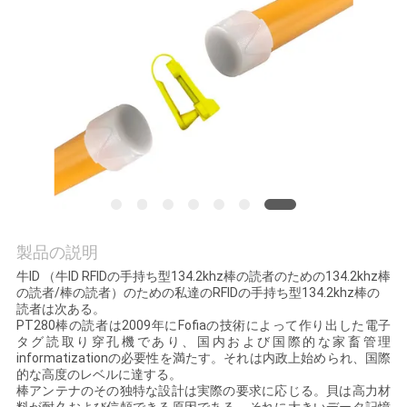
旅
行
品
質
管
理
製品の説明
私
牛ID （牛ID RFIDの手持ち型134.2khz棒の読者のための134.2khz棒
の読者/棒の読者）のための私達のRFIDの手持ち型134.2khz棒の
読者は次ある。
達
PT280棒の読者は2009年にFofiaの技術によって作り出した電子
タグ読取り穿孔機であり、国内および国際的な家畜管理
に
informatizationの必要性を満たす。それは内政上始められ、国際
的な高度のレベルに達する。
連
棒アンテナのその独特な設計は実際の要求に応じる。貝は高力材