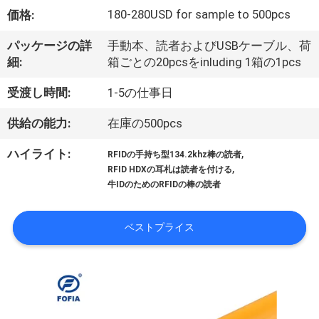
デ
180-280USD for sample to 500pcs
価格:
オ
パッケージの詳
手動本、読者およびUSBケーブル、荷
細:
箱ごとの20pcsをinluding 1箱の1pcs
私
受渡し時間:
1-5の仕事日
達
供給の能力:
在庫の500pcs
に
,
ハイライト:
RFIDの手持ち型134.2khz棒の読者
つ
,
RFID HDXの耳札は読者を付ける
牛IDのためのRFIDの棒の読者
い
て
ベストプライス
工
場