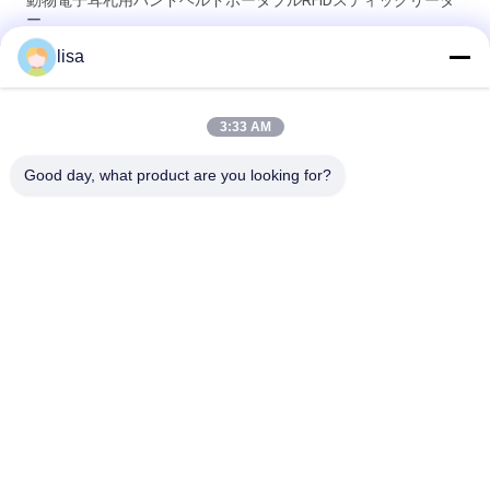
ー
lisa
OLEDディスプレイ搭載データ保存型プロフェッショナル家畜
RFIDタグリーダー PT290
3:33 AM
128 * 32 OLEDスクリーンが付いている携帯用RFIDの棒の読者の
動物の同一証明
Good day, what product are you looking for?
人気カテゴリ
すべて
ISOのトランスポン
動物IDのマイクロチ
ダーのマイクロチッ
ップ
プ
ペットIDのマイクロ
電子耳札
チップ
RFIDのマイクロチッ
RFIDの棒の読者
プの走査器
耳のタグ読取り穿孔
ヒツジの耳札