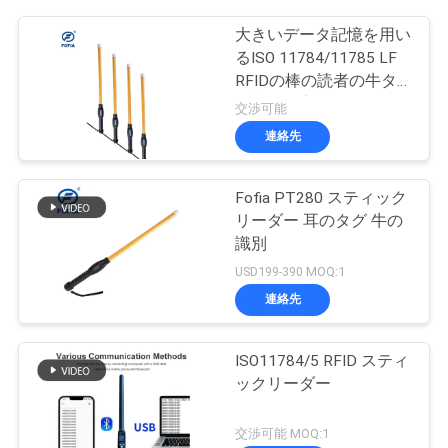
大きいデータ記憶を用い
るISO 11784/11785 LF
RFIDの棒の読者の牛タ
グ読取り穿孔機
交渉可能
連絡先
Fofia PT280 スティック
リーダー 耳のタグ 牛の
識別
USD199-390 MOQ:1
連絡先
ISO11784/5 RFID スティ
ックリーダー
交渉可能 MOQ:1