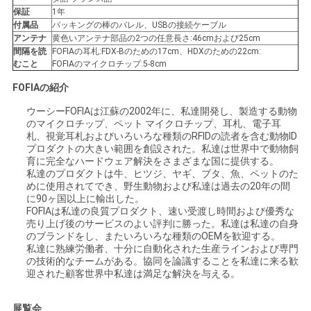
保証
1年
付属品
パッキングの棒のバレル、USBの接続ケーブル
アンテナ
黄色いアンテナ部品の2つの任意長さ:46cmおよび25cm
間隔を読
FOFIAの耳札:FDX-Bのための17cm、HDXのための22cm:
むこと
FOFIAのマイクロチップ:5-8cm
FOFIAの紹介
ウーシーFOFIAは江蘇の2002年に、私達開発し、製造する動物
のマイクロチップ、ペット マイクロチップ、耳札、電子耳
札、視覚耳札およびいろいろな種類のRFIDの読者を含む動物ID
プロダクトの大きい範囲を創設された。私達は世界中で動物飼
育に完全なハードウェア解決をさまざまな国に提供する。
私達のプロダクトは牛、ヒツジ、ヤギ、ブタ、魚、ペットのた
めに使用されてでき、野生動物および私達は過去の20年の間
に90ヶ国以上に輸出した。
FOFIAは私達の良質プロダクト、速い受渡し時間および優秀な
売り上げ後のサービスのよい評判に勝った。私達は私達の自身
のブランドをし、またいろいろな種類のOEMを歓迎する。
私達に熟練労働者、十分に自動化された生産ラインおよび専門
の技術的なチームがある。協同を論議することを私達に来る歓
迎された顧客世界中私達は満足な解決を与える。
展覧会