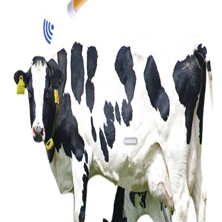
用
を
要
求
し
な
さ
い
地
図