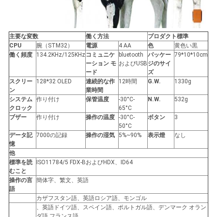
PRIVACY
POLICY
主要な変数
働く方法
プロダクト標準
CPU
腕（STM32）
電源
4 AA
色
黄色い黒
働く頻度
134.2KHz/125KHz
コミュニケ
bluetooth
パッケー
79*10*10cm
ーション モ
およびUSB
ジのサイ
ード
ズ
スクリー
128*32 OLED
連続的な作
12時間
G.W.
1330g
ン
業時間
システム
作り付け
保管温度
-30°C-
N.W.
532g
クロック
65°C
ブザー
作り付け
操作の温度
-30°C-
ボタン
3
50°C
データ記
7000の記録
操作の湿気
5%~90%
表示燈
なし
憶
他
標準を読
ISO11784/5 FDX-BおよびHDX、ID64
むこと
操作の言
簡体字、繁文、英語
語
カザフスタン語、英語ロシア語、モンゴル
、英語ドイツ語、スペイン語、ポルトガル語、デンマーク オラン
ダ語 フランス語