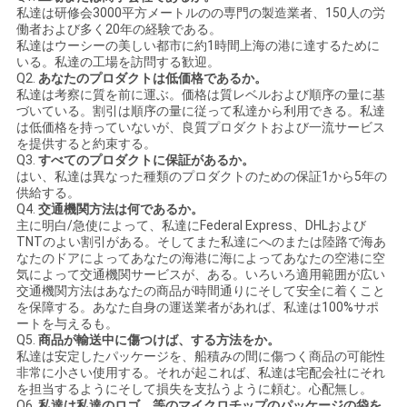
私達は研修会3000平方メートルのの専門の製造業者、150人の労
働者および多く20年の経験である。
私達はウーシーの美しい都市に約1時間上海の港に達するために
いる。私達の工場を訪問する歓迎。
Q2.
あなたのプロダクトは低価格であるか。
私達は考察に質を前に運ぶ。価格は質レベルおよび順序の量に基
づいている。割引は順序の量に従って私達から利用できる。私達
は低価格を持っていないが、良質プロダクトおよび一流サービス
を提供すると約束する。
Q3.
すべてのプロダクトに保証があるか。
はい、私達は異なった種類のプロダクトのための保証1から5年の
供給する。
Q4.
交通機関方法は何であるか。
主に明白/急使によって、私達にFederal Express、DHLおよび
TNTのよい割引がある。そしてまた私達にへのまたは陸路で海あ
なたのドアによってあなたの海港に海によってあなたの空港に空
気によって交通機関サービスが、ある。いろいろ適用範囲が広い
交通機関方法はあなたの商品が時間通りにそして安全に着くこと
を保障する。あなた自身の運送業者があれば、私達は100%サポ
ートを与えるも。
Q5.
商品が輸送中に傷つけば、する方法をか。
私達は安定したパッケージを、船積みの間に傷つく商品の可能性
非常に小さい使用する。それが起これば、私達は宅配会社にそれ
を担当するようにそして損失を支払うように頼む。心配無し。
Q6.
私達は私達のロゴ、等のマイクロチップのパッケージの袋を