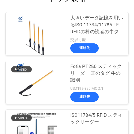
大きいデータ記憶を用い
るISO 11784/11785 LF
RFIDの棒の読者の牛タ
グ読取り穿孔機
交渉可能
連絡先
Fofia PT280 スティック
リーダー 耳のタグ 牛の
識別
USD199-390 MOQ:1
連絡先
ISO11784/5 RFID スティ
ックリーダー