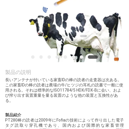
旅
行
品
質
管
理
製品の説明
長いアンテナが付いている家畜IDの棒の読者の走査器は次ある。
この家畜IDの棒の読者は農場の牛/ヒツジの耳札の読書で一般に使
私
用される。それは標準的なISO11784/5 HDX/FDX-Bに会い、およ
び搾り出す装置重量を量る装置のような他の装置と互換性があ
達
る。
に
製品紹介
PT280棒の読者は2009年にFofiaの技術によって作り出した電子
連
タグ読取り穿孔機であり、国内および国際的な家畜管理