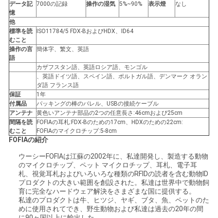
データ記
7000の記録
操作の湿気
5%~90%
表示燈
なし
憶
他
標準を読
ISO11784/5 FDX-BおよびHDX、ID64
むこと
操作の言
簡体字、繁文、英語
語
カザフスタン語、英語ロシア語、モンゴル
、英語ドイツ語、スペイン語、ポルトガル語、デンマーク オラン
ダ語 フランス語
保証
1年
付属品
パッキングの棒のバレル、USBの接続ケーブル
アンテナ
黄色いアンテナ部品の2つの任意長さ:46cmおよび25cm
間隔を読
FOFIAの耳札:FDX-Bのための17cm、HDXのための22cm:
むこと
FOFIAのマイクロチップ:5-8cm
FOFIAの紹介
ウーシーFOFIAは江蘇の2002年に、私達開発し、製造する動物
のマイクロチップ、ペット マイクロチップ、耳札、電子耳
札、視覚耳札およびいろいろな種類のRFIDの読者を含む動物ID
プロダクトの大きい範囲を創設された。私達は世界中で動物飼
育に完全なハードウェア解決をさまざまな国に提供する。
私達のプロダクトは牛、ヒツジ、ヤギ、ブタ、魚、ペットのた
めに使用されてでき、野生動物および私達は過去の20年の間
に90ヶ国以上に輸出した。