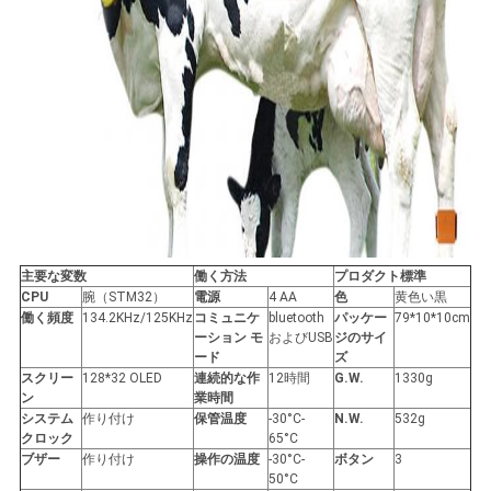
PRIVACY
POLICY
主要な変数
働く方法
プロダクト標準
CPU
腕（STM32）
電源
4 AA
色
黄色い黒
働く頻度
134.2KHz/125KHz
コミュニケ
bluetooth
パッケー
79*10*10cm
ーション モ
およびUSB
ジのサイ
ード
ズ
スクリー
128*32 OLED
連続的な作
12時間
G.W.
1330g
ン
業時間
システム
作り付け
保管温度
-30°C-
N.W.
532g
クロック
65°C
ブザー
作り付け
操作の温度
-30°C-
ボタン
3
50°C