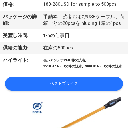
デ
180-280USD for sample to 500pcs
価格:
オ
パッケージの詳
手動本、読者およびUSBケーブル、荷
細:
箱ごとの20pcsをinluding 1箱の1pcs
私
受渡し時間:
1-5の仕事日
達
供給の能力:
在庫の500pcs
に
,
ハイライト:
長いアンテナRFID棒の読者
つ
,
125KHZ RFIDの棒の読者
7000 ID RFIDの棒の読者
い
ベストプライス
て
工
場