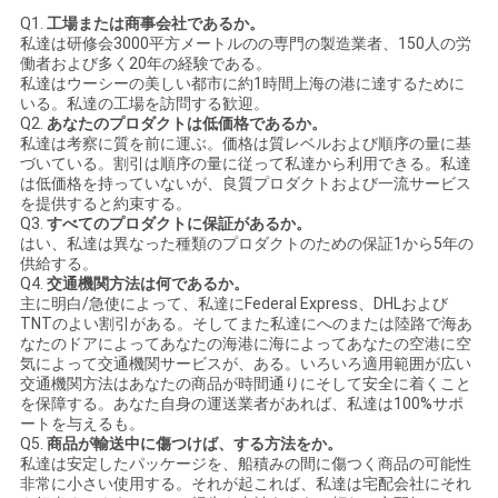
Q1.
工場または商事会社であるか。
私達は研修会3000平方メートルのの専門の製造業者、150人の労
働者および多く20年の経験である。
私達はウーシーの美しい都市に約1時間上海の港に達するために
いる。私達の工場を訪問する歓迎。
Q2.
あなたのプロダクトは低価格であるか。
私達は考察に質を前に運ぶ。価格は質レベルおよび順序の量に基
づいている。割引は順序の量に従って私達から利用できる。私達
は低価格を持っていないが、良質プロダクトおよび一流サービス
を提供すると約束する。
Q3.
すべてのプロダクトに保証があるか。
はい、私達は異なった種類のプロダクトのための保証1から5年の
供給する。
Q4.
交通機関方法は何であるか。
主に明白/急使によって、私達にFederal Express、DHLおよび
TNTのよい割引がある。そしてまた私達にへのまたは陸路で海あ
なたのドアによってあなたの海港に海によってあなたの空港に空
気によって交通機関サービスが、ある。いろいろ適用範囲が広い
交通機関方法はあなたの商品が時間通りにそして安全に着くこと
を保障する。あなた自身の運送業者があれば、私達は100%サポ
ートを与えるも。
Q5.
商品が輸送中に傷つけば、する方法をか。
私達は安定したパッケージを、船積みの間に傷つく商品の可能性
非常に小さい使用する。それが起これば、私達は宅配会社にそれ