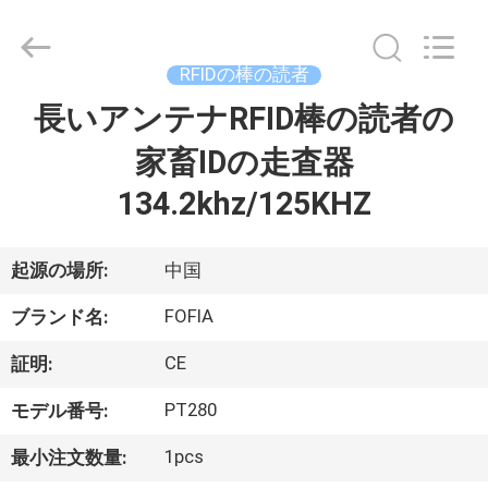
チ
ッ
プ
supplier.
RFIDの棒の読者
Copyright
©
2017
長いアンテナRFID棒の読者の
家
-
2026
Wuxi
家畜IDの走査器
Fofia
Technology
プ
Co.,
134.2khz/125KHZ
Ltd.
All
ロ
Rights
Reserved.
起源の場所:
中国
ダ
FOFIA
ク
ブランド名:
ト
CE
証明:
PT280
モデル番号:
ビ
1pcs
最小注文数量: