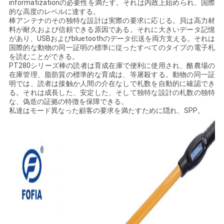
informatizationの必要性を満たす。それは内政上始められ、国際
絡
的な高度のレベルに達する。
棒アンテナのその独特な設計は実際の要求に応じる。貝は高力材
し
料が耐久および信頼できる原因である。それに大きいデータ記憶
があり、USBおよびbluetoothのデータ伝送を両方支える。それは
な
国際的な動物の同一証明の標準に従ったすべてのタイプの電子札
を読むことができる。
PT280シリーズ棒の読者は育成在庫で便利に使用され、酪農場の
さ
在庫管理、脂肪質の標準的な育成は、等屠殺する。動物の同一証
明では、読者は接触か人間の介在なしで札数を自動的に確認でき
い
る。それは成長した、安定した、そして独特な設計の札数の独特
な、偽造の証拠の特徴を保障できる。
私達はモード異なった顧客の要求を満たすために隠れ、SPP。
ニ
ュ
ー
ス
引