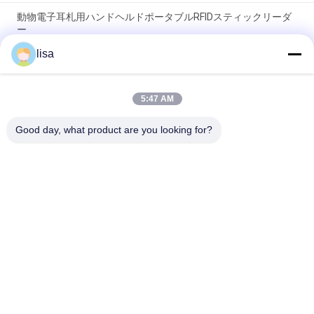
動物電子耳札用ハンドヘルドポータブルRFIDスティックリーダ
ー
lisa
OLEDディスプレイ搭載データ保存型プロフェッショナル家畜
RFIDタグリーダー PT290
5:47 AM
128 * 32 OLEDスクリーンが付いている携帯用RFIDの棒の読者の
動物の同一証明
Good day, what product are you looking for?
人気カテゴリ
すべて
ISOのトランスポン
動物IDのマイクロチ
ダーのマイクロチッ
ップ
プ
ペットIDのマイクロ
電子耳札
チップ
RFIDのマイクロチッ
RFIDの棒の読者
プの走査器