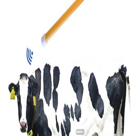
用
を
要
求
し
な
さ
い
地
図