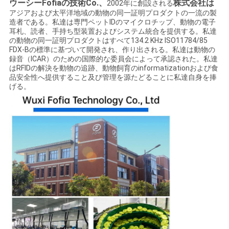
ウーシーFofiaの技術Co.、
株式会社は
2002年に創設される
アジアおよび太平洋地域の動物の同一証明プロダクトの一流の製
造者である。私達は専門ペットIDのマイクロチップ、動物の電子
耳札、読者、手持ち型装置およびシステム統合を提供する。私達
の動物の同一証明プロダクトはすべて134.2 KHz ISO11784/85
FDX-Bの標準に基づいて開発され、作り出される。私達は動物の
録音（ICAR）のための国際的な委員会によって承認された。私達
はRFIDの解決を動物の追跡、動物飼育のinformatizationおよび食
品安全性へ提供すること及び管理を源たどることに私達自身を捧
げる。