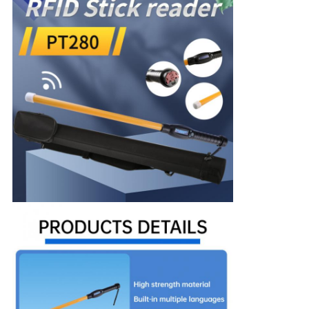
用
を
要
求
し
な
さ
い
地
図