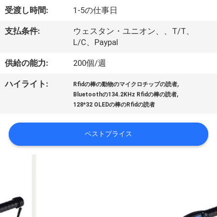
デ
受渡し時間:
1-5の仕事日
オ
支払条件:
ウェスタン・ユニオン、、T/T、
L/C、Paypal
私
供給の能力:
200個/週
達
,
ハイライト:
Rfidの棒の動物のマイクロチップの読者
に
,
Bluetoothの134.2KHz Rfidの棒の読者
128*32 OLEDの棒のRfidの読者
つ
い
ベストプライス
て
工
場