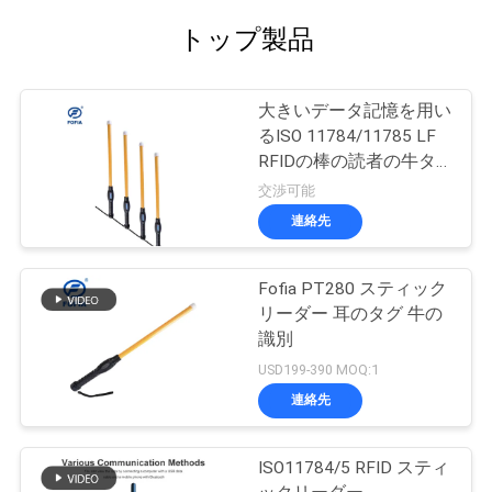
トップ製品
大きいデータ記憶を用い
るISO 11784/11785 LF
RFIDの棒の読者の牛タ
グ読取り穿孔機
交渉可能
連絡先
Fofia PT280 スティック
リーダー 耳のタグ 牛の
識別
USD199-390 MOQ:1
連絡先
ISO11784/5 RFID スティ