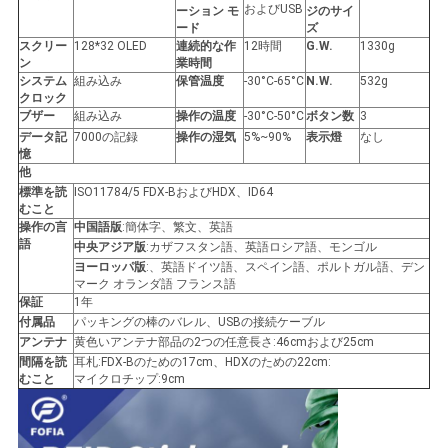
およびUSB
ーション モ
ジのサイ
絡
ード
ズ
スクリー
128*32 OLED
連続的な作
12時間
G.W.
1330g
し
ン
業時間
システム
組み込み
保管温度
-30°C-65°C
N.W.
532g
な
クロック
ブザー
組み込み
操作の温度
-30°C-50°C
ボタン数
3
さ
データ記
7000の記録
操作の湿気
5%~90%
表示燈
なし
憶
他
い
標準を読
ISO11784/5 FDX-BおよびHDX、ID64
むこと
操作の言
中国語版
:簡体字、繁文、英語
ニ
語
中央アジア版
:カザフスタン語、英語ロシア語、モンゴル
ヨーロッパ版
:、英語ドイツ語、スペイン語、ポルトガル語、デン
ュ
マーク オランダ語 フランス語
保証
1年
付属品
パッキングの棒のバレル、USBの接続ケーブル
ー
アンテナ
黄色いアンテナ部品の2つの任意長さ:46cmおよび25cm
間隔を読
耳札:FDX-Bのための17cm、HDXのための22cm:
ス
むこと
マイクロチップ:9cm
引