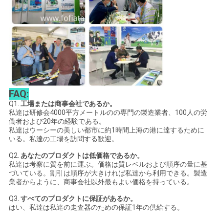
FAQ:
Q1.
工場または商事会社であるか。
私達は研修会4000平方メートルのの専門の製造業者、100人の労
働者および20年の経験である。
私達はウーシーの美しい都市に約1時間上海の港に達するために
いる。私達の工場を訪問する歓迎。
Q2.
あなたのプロダクトは低価格であるか。
私達は考察に質を前に運ぶ。価格は質レベルおよび順序の量に基
づいている。割引は順序が大きければ私達から利用できる。製造
業者からように、商事会社以外最もよい価格を持っている。
Q3.
すべてのプロダクトに保証があるか。
はい、私達は私達の走査器のための保証1年の供給する。