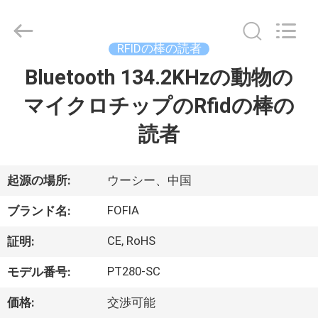
チ
ッ
プ
supplier.
RFIDの棒の読者
Copyright
©
2017
Bluetooth 134.2KHzの動物の
家
-
2026
Wuxi
マイクロチップのRfidの棒の
Fofia
Technology
プ
Co.,
読者
Ltd.
All
ロ
Rights
Reserved.
ダ
起源の場所:
ウーシー、中国
ク
FOFIA
ブランド名:
ト
CE, RoHS
証明:
PT280-SC
モデル番号:
ビ
価格:
交渉可能