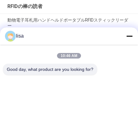
RFIDの棒の読者
動物電子耳札用ハンドヘルドポータブルRFIDスティックリーダ
ー
lisa
OLEDディスプレイ搭載データ保存型プロフェッショナル家畜
RFIDタグリーダー PT290
10:46 AM
128 * 32 OLEDスクリーンが付いている携帯用RFIDの棒の読者の
動物の同一証明
Good day, what product are you looking for?
人気カテゴリ
すべて
ISOのトランスポン
動物IDのマイクロチ
ダーのマイクロチッ
ップ
プ
ペットIDのマイクロ
電子耳札
チップ
RFIDのマイクロチッ