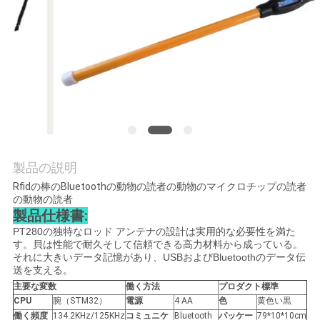
旅
行
品
質
管
製品の説明
理
Rfidの棒のBluetoothの動物の読者の動物のマイクロチップの読者
の動物の読者
製品仕様書:
私
PT280の独特なロッド アンテナの設計は実用的な必要性を満た
す。貝は性能で耐久そして信頼できる高力材料から成っている。
達
それに大きいデータ記憶があり、USBおよびBluetoothのデータ伝
送を支える。
に
主要な変数
働く方法
プロダクト標準
CPU
腕（STM32）
電源
4 AA
色
黄色い黒
連
働く頻度
134.2KHz/125KHz
コミュニケ
Bluetooth
パッケー
79*10*10cm